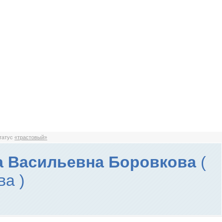
статус
«трастовый»
а Васильевна Боровкова
(
ва )