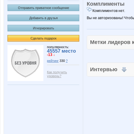
Комплименты
Отправить приватное сообщение
Комплиментов нет.
Вы не авторизованы! Чтоб
Добавить в друзья
Игнорировать
Сделать подарок
Метки лидеров
популярность:
45557 место
-13 ↓
рейтинг
330
?
Интервью
Как получить
уровень?