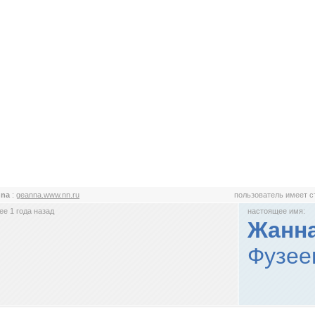
nna
:
geanna.www.nn.ru
пользователь имеет 
е 1 года назад
настоящее имя:
Жанн
Фузее