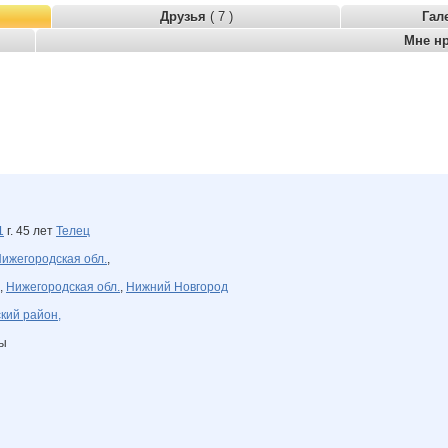
Друзья
( 7 )
Гал
Мне н
1
г. 45 лет
Телец
ижегородская обл.
,
,
Нижегородская обл.
,
Нижний Новгород
кий район,
ны