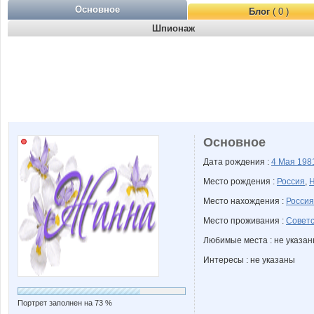
Основное
Блог
( 0 )
Шпионаж
Основное
Дата рождения :
4 Мая
198
Место рождения :
Россия
,
Н
Место нахождения :
Россия
Место проживания :
Советс
Любимые места : не указа
Интересы : не указаны
Портрет заполнен на 73 %